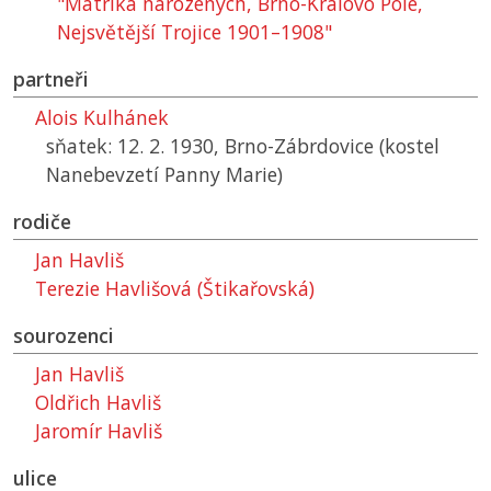
"Matrika narozených, Brno-Královo Pole,
Nejsvětější Trojice 1901–1908"
partneři
Alois Kulhánek
sňatek: 12. 2. 1930, Brno-Zábrdovice (kostel
Nanebevzetí Panny Marie)
rodiče
Jan Havliš
Terezie Havlišová (Štikařovská)
sourozenci
Jan Havliš
Oldřich Havliš
Jaromír Havliš
ulice