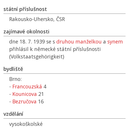
státní příslušnost
Rakousko-Uhersko,
ČSR
zajímavé okolnosti
dne 18. 7. 1939 se s
druhou manželkou
a
synem
přihlásil k německé státní příslušnosti
(Volkstaatsgehörigkeit)
bydliště
Brno:
-
Francouzská
4
-
Kounicova
21
-
Bezručova
16
vzdělání
vysokoškolské