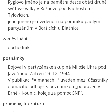
Ryglovo jméno je na pamětní desce obětí druhé
světové války v Rožnově pod Radhoštěm-
Tylovicích,
jeho jméno je uvedeno i na pomníku padlým
partyzánům v Boršicích u Blatnice
zaměstnání
obchodník
poznámky
Bojoval v partyzánské skupině Miloše Uhra pod
Javořinou. Zatčen 23. 12. 1944.
V publikaci "Almanach..." uveden mezi účastníky
domácího odboje, s poznámkou „popraven v
Brně - Kounic. koleje za pomoc
SNP
“.
prameny, literatura