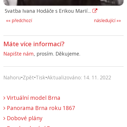
Svatba Ivana Hodáče s Erikou Marií...
«« předchozí
následující »»
Máte více informací?
Napište nám
, prosím. Děkujeme.
Nahoru
•
Zpět
•
Tisk
•
Aktualizováno: 14. 11. 2022
Virtuální model Brna
Panorama Brna roku 1867
Dobové plány