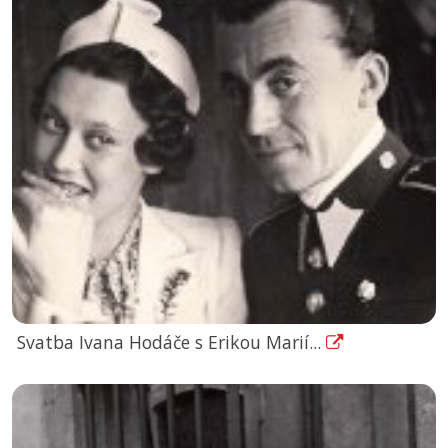
Svatba Ivana Hodáče s Erikou Marií...