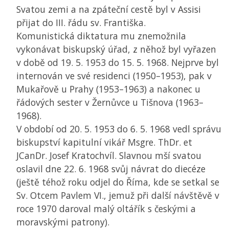
Svatou zemi a na zpáteční cestě byl v Assisi
přijat do III. řádu sv. Františka.
Komunistická diktatura mu znemožnila
vykonávat biskupský úřad, z něhož byl vyřazen
v době od 19. 5. 1953 do 15. 5. 1968. Nejprve byl
internován ve své residenci (1950–1953), pak v
Mukařově u Prahy (1953–1963) a nakonec u
řádových sester v Žernůvce u Tišnova (1963–
1968).
V období od 20. 5. 1953 do 6. 5. 1968 vedl správu
biskupství kapitulní vikář Msgre. ThDr. et
JCanDr. Josef Kratochvíl. Slavnou mší svatou
oslavil dne 22. 6. 1968 svůj návrat do diecéze
(ještě téhož roku odjel do Říma, kde se setkal se
Sv. Otcem Pavlem VI., jemuž při další návštěvě v
roce 1970 daroval malý oltářík s českými a
moravskými patrony).