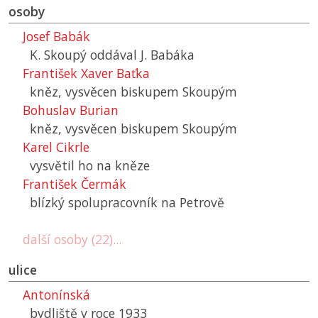
osoby
Josef Babák
K. Skoupý oddával J. Babáka
František Xaver Baťka
kněz, vysvěcen biskupem Skoupým
Bohuslav Burian
kněz, vysvěcen biskupem Skoupým
Karel Cikrle
vysvětil ho na kněze
František Čermák
blízký spolupracovník na Petrově
další osoby (22)...
ulice
Antonínská
bydliště v roce 1933