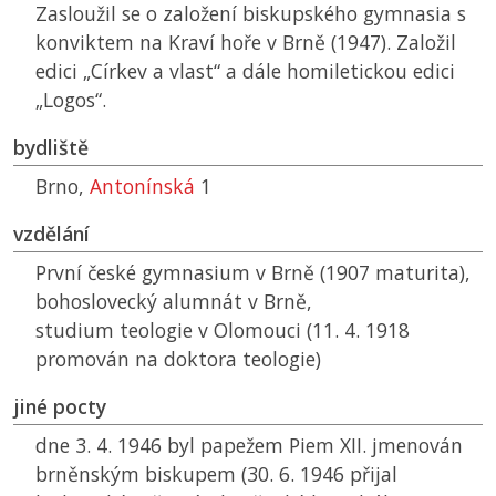
Zasloužil se o založení biskupského gymnasia s
konviktem na Kraví hoře v Brně (1947). Založil
edici „Církev a vlast“ a dále homiletickou edici
„Logos“.
bydliště
Brno,
Antonínská
1
vzdělání
První české gymnasium v Brně (1907 maturita),
bohoslovecký alumnát v Brně,
studium teologie v Olomouci (11. 4. 1918
promován na doktora teologie)
jiné pocty
dne 3. 4. 1946 byl papežem Piem XII. jmenován
brněnským biskupem (30. 6. 1946 přijal