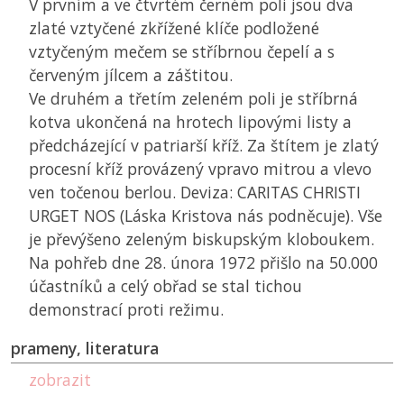
V prvním a ve čtvrtém černém poli jsou dva
zlaté vztyčené zkřížené klíče podložené
vztyčeným mečem se stříbrnou čepelí a s
červeným jílcem a záštitou.
Ve druhém a třetím zeleném poli je stříbrná
kotva ukončená na hrotech lipovými listy a
předcházející v patriarší kříž. Za štítem je zlatý
procesní kříž provázený vpravo mitrou a vlevo
ven točenou berlou. Deviza: CARITAS CHRISTI
URGET NOS (Láska Kristova nás podněcuje). Vše
je převýšeno zeleným biskupským kloboukem.
Na pohřeb dne 28. února 1972 přišlo na 50.000
účastníků a celý obřad se stal tichou
demonstrací proti režimu.
prameny, literatura
zobrazit