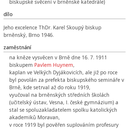
biskupské svěcení v brněnské katedrále)
dílo
Jeho excelence ThDr. Karel Skoupý biskup
brněnský, Brno 1946.
zaměstnání
na kněze vysvěcen v Brně dne 16. 7. 1911
biskupem
Pavlem Huynem
,
kaplan ve Velkých Dyjákovicích, ale již po roce
byl povolán za prefekta biskupského semináře v
Brně, kde setrval až do roku 1919,
vyučoval na brněnských středních školách
(učitelský ústav, Vesna, I. české gymnázium) a
stal se spoluzakladatelem spolku katolických
akademiků Moravan,
v roce 1919 byl pověřen suplováním profesury