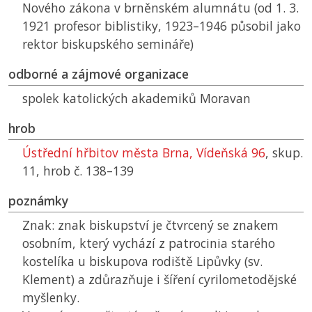
Nového zákona v brněnském alumnátu (od 1. 3.
1921 profesor biblistiky, 1923–1946 působil jako
rektor biskupského semináře)
odborné a zájmové organizace
spolek katolických akademiků Moravan
hrob
Ústřední hřbitov města Brna, Vídeňská 96
, skup.
11, hrob č. 138–139
poznámky
Znak: znak biskupství je čtvrcený se znakem
osobním, který vychází z patrocinia starého
kostelíka u biskupova rodiště Lipůvky (sv.
Klement) a zdůrazňuje i šíření cyrilometodějské
myšlenky.