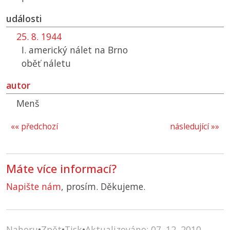
události
25. 8. 1944
I. americký nálet na Brno
oběť náletu
autor
Menš
«« předchozí
následující »»
Máte více informací?
Napište nám
, prosím. Děkujeme.
Nahoru
•
Zpět
•
Tisk
•
Aktualizováno: 07. 12. 2010