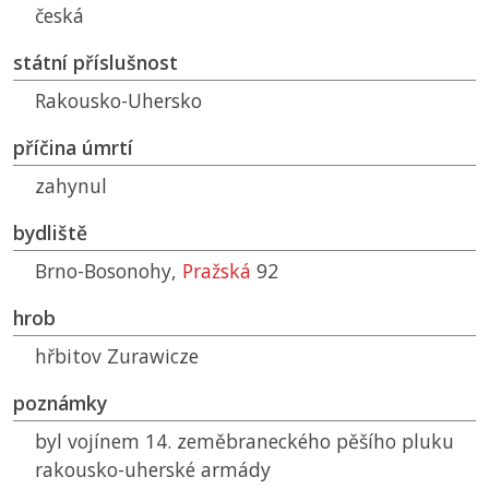
česká
státní příslušnost
Rakousko-Uhersko
příčina úmrtí
zahynul
bydliště
Brno-Bosonohy,
Pražská
92
hrob
hřbitov Zurawicze
poznámky
byl vojínem 14. zeměbraneckého pěšího pluku
rakousko-uherské armády