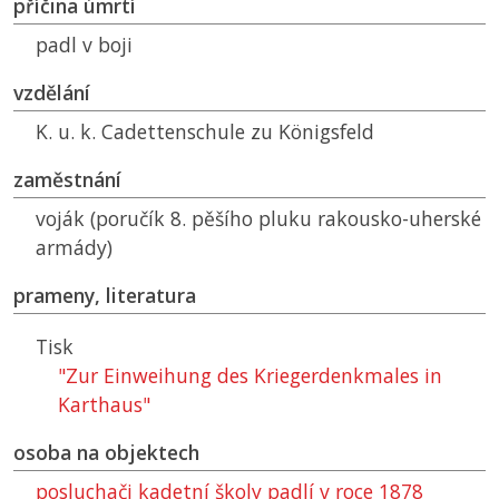
příčina úmrtí
padl v boji
vzdělání
K. u. k. Cadettenschule zu Königsfeld
zaměstnání
voják (poručík 8. pěšího pluku rakousko-uherské
armády)
prameny, literatura
Tisk
"Zur Einweihung des Kriegerdenkmales in
Karthaus"
osoba na objektech
posluchači kadetní školy padlí v roce 1878