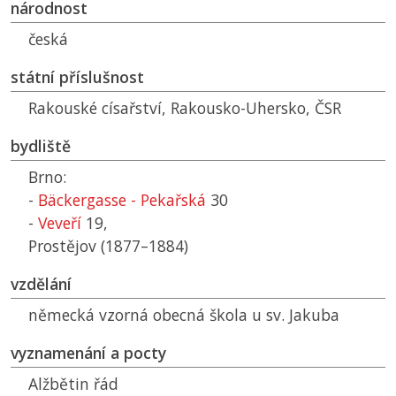
národnost
česká
státní příslušnost
Rakouské císařství, Rakousko-Uhersko,
ČSR
bydliště
Brno:
-
Bäckergasse - Pekařská
30
-
Veveří
19,
Prostějov (1877–1884)
vzdělání
německá vzorná obecná škola u sv. Jakuba
vyznamenání a pocty
Alžbětin řád