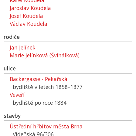
Karel Koudela
Jaroslav Koudela
Josef Koudela
Václav Koudela
rodiče
Jan Jelínek
Marie Jelínková (Švihálková)
ulice
Bäckergasse - Pekařská
bydliště v letech 1858–1877
Veveří
bydliště po roce 1884
stavby
Ústřední hřbitov města Brna
Vídeňská 96/306