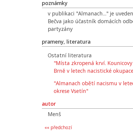
poznámky
v publikaci "Almanach..." je uvede
Bečva jako účastník domácích odbo
partyzány
prameny, literatura
Ostatní literatura
"Místa zkropená krví. Kounicovy
Brně v letech nacistické okupac
"Almanach obětí nacismu v lete
okrese Vsetín"
autor
Menš
«« předchozí