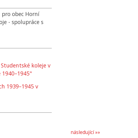
n pro obec Horní
je - spolupráce s
 Studentské koleje v
e 1940–1945"
ch 1939–1945 v
následující »»