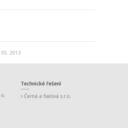
 05. 2013
Technické řešení
o.
Černá a fialová s.r.o.