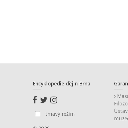
Encyklopedie dějin Brna
Garan
Masa
Filozo
Ústav
tmavý režim
muzeo