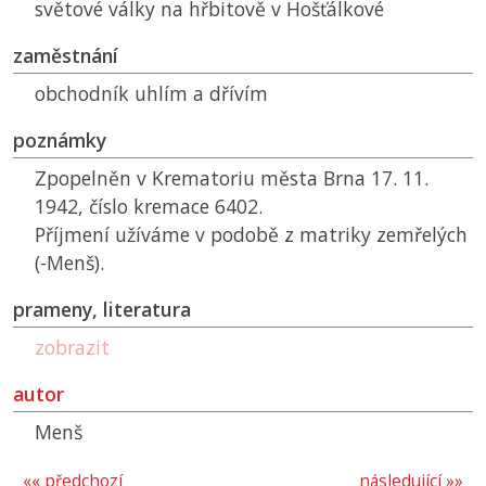
světové války na hřbitově v Hošťálkové
zaměstnání
obchodník uhlím a dřívím
poznámky
Zpopelněn v Krematoriu města Brna 17. 11.
1942, číslo kremace 6402.
Příjmení užíváme v podobě z matriky zemřelých
(-Menš).
prameny, literatura
zobrazit
autor
Menš
«« předchozí
následující »»