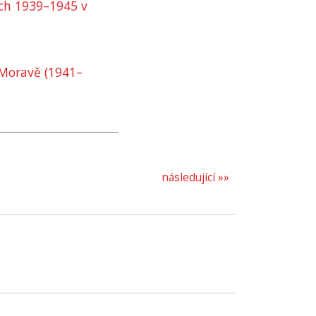
ch 1939–1945 v
 Moravě (1941–
následující »»