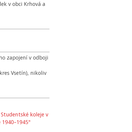
lek v obci Krhová a
ho zapojení v odboji
res Vsetín), nikoliv
 Studentské koleje v
e 1940–1945"