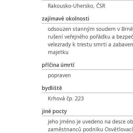
Rakousko-Uhersko,
ČSR
zajímavé okolnosti
odsouzen stanným soudem v Brně 
rušení veřejného pořádku a bezpeč
velezrady k trestu smrti a zabave
majetku
příčina úmrtí
popraven
bydliště
Krhová čp. 223
jiné pocty
jeho jméno je uvedeno na desce ob
zaměstnanců podniku Osvětlovací