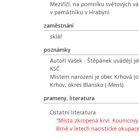
Meziříčí, na pomníku světových vá
v památníku v Hrabyni
zaměstnání
sklář
poznámky
Autoři Vašek - Štěpánek uvádějí je
KSČ
.
Místem narození je obec Krhová (ok
Krhov, okres Blansko (-Menš).
prameny, literatura
Ostatní literatura
"Místa zkropená krví. Kounicovy
Brně v letech nacistické okupac