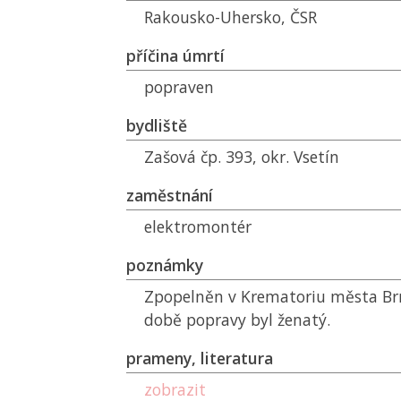
Rakousko-Uhersko,
ČSR
příčina úmrtí
popraven
bydliště
Zašová čp. 393, okr. Vsetín
zaměstnání
elektromontér
poznámky
Zpopelněn v Krematoriu města Brna
době popravy byl ženatý.
prameny, literatura
zobrazit