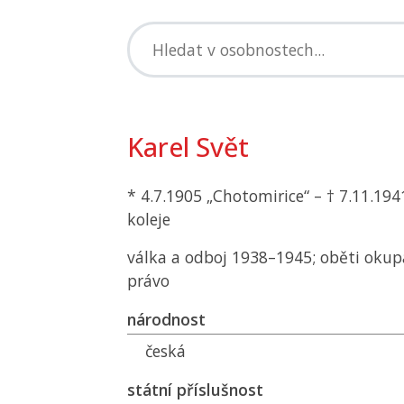
Karel Svět
* 4.7.1905 „Chotomirice“ – † 7.11.19
koleje
válka a odboj 1938–1945; oběti okup
právo
národnost
česká
státní příslušnost