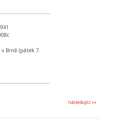
1941
008c
v Brně (pátek 7.
následující »»