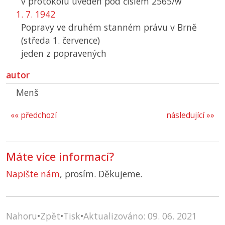
v protokolu uveden pod číslem 2565/w
1. 7. 1942
Popravy ve druhém stanném právu v Brně
(středa 1. července)
jeden z popravených
autor
Menš
«« předchozí
následující »»
Máte více informací?
Napište nám
, prosím. Děkujeme.
Nahoru
•
Zpět
•
Tisk
•
Aktualizováno: 09. 06. 2021