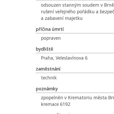
odsouzen stanným soudem v Brně 3
rušení veřejného pořádku a bezpeč
a zabavení majetku
příčina úmrtí
popraven
bydliště
Praha, Veleslavínova 6
zaměstnání
technik
poznámky
zpopelněn v Krematoriu města Brna
kremace 6192