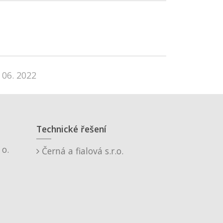
 06. 2022
Technické řešení
o.
Černá a fialová s.r.o.