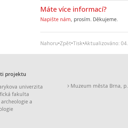
Máte více informací?
Napište nám
, prosím. Děkujeme.
Nahoru
•
Zpět
•
Tisk
•
Aktualizováno: 04.
ti projektu
Muzeum města Brna, p. 
rykova univerzita
fická fakulta
 archeologie a
logie