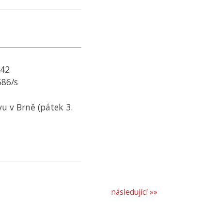
942
586/s
 v Brně (pátek 3.
následující »»