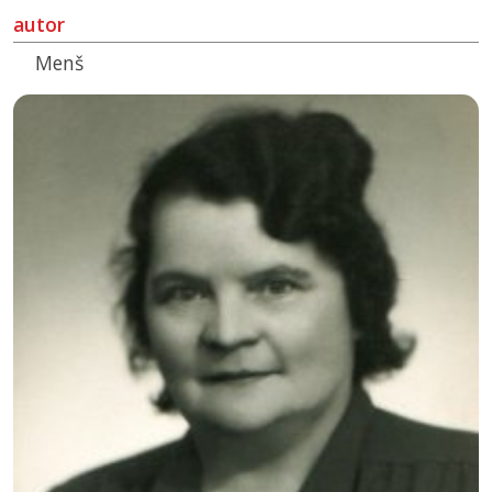
autor
Menš