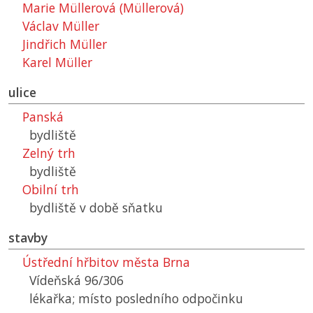
Marie Müllerová (Müllerová)
Václav Müller
Jindřich Müller
Karel Müller
ulice
Panská
bydliště
Zelný trh
bydliště
Obilní trh
bydliště v době sňatku
stavby
Ústřední hřbitov města Brna
Vídeňská 96/306
lékařka; místo posledního odpočinku