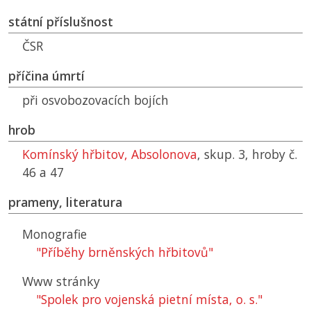
státní příslušnost
ČSR
příčina úmrtí
při osvobozovacích bojích
hrob
Komínský hřbitov, Absolonova
, skup. 3, hroby č.
46 a 47
prameny, literatura
Monografie
"Příběhy brněnských hřbitovů"
Www stránky
"Spolek pro vojenská pietní místa, o. s."