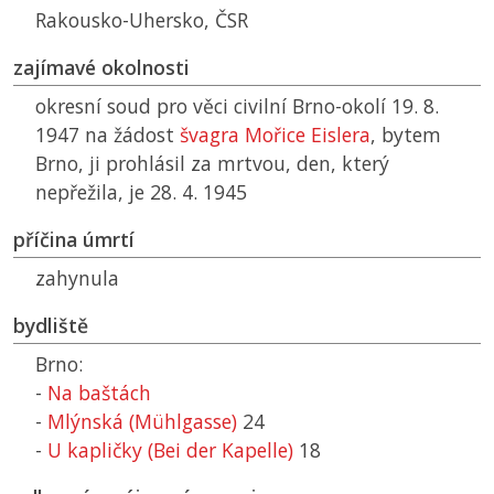
Rakousko-Uhersko,
ČSR
zajímavé okolnosti
okresní soud pro věci civilní Brno-okolí 19. 8.
1947 na žádost
švagra Mořice Eislera
, bytem
Brno, ji prohlásil za mrtvou, den, který
nepřežila, je 28. 4. 1945
příčina úmrtí
zahynula
bydliště
Brno:
-
Na baštách
-
Mlýnská (Mühlgasse)
24
-
U kapličky (Bei der Kapelle)
18