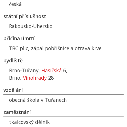
česká
státní příslušnost
Rakousko-Uhersko
příčina úmrtí
TBC plic, zápal pobřišnice a otrava krve
bydliště
Brno-Tuřany,
Hasičská
6,
Brno,
Vinohrady
28
vzdělání
obecná škola v Tuřanech
zaměstnání
tkalcovský dělník