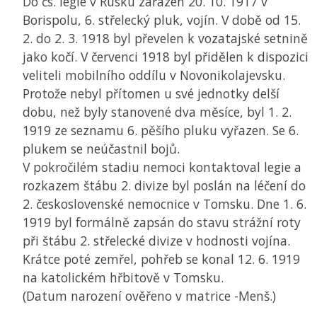
Do čs. legie v Rusku zařazen 20. 10. 1917 v
Borispolu, 6. střelecký pluk, vojín. V době od 15.
2. do 2. 3. 1918 byl převelen k vozatajské setnině
jako kočí. V červenci 1918 byl přidělen k dispozici
veliteli mobilního oddílu v Novonikolajevsku.
Protože nebyl přítomen u své jednotky delší
dobu, než byly stanovené dva měsíce, byl 1. 2.
1919 ze seznamu 6. pěšího pluku vyřazen. Se 6.
plukem se neúčastnil bojů.
V pokročilém stadiu nemoci kontaktoval legie a
rozkazem štábu 2. divize byl poslán na léčení do
2. československé nemocnice v Tomsku. Dne 1. 6.
1919 byl formálně zapsán do stavu strážní roty
při štábu 2. střelecké divize v hodnosti vojína.
Krátce poté zemřel, pohřeb se konal 12. 6. 1919
na katolickém hřbitově v Tomsku.
(Datum narození ověřeno v matrice -Menš.)