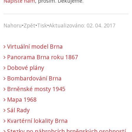
Napište nám
, prosím. Děkujeme.
Nahoru
•
Zpět
•
Tisk
•
Aktualizováno: 02. 04. 2017
Virtuální model Brna
Panorama Brna roku 1867
Dobové plány
Bombardování Brna
Brněnské mosty 1945
Mapa 1968
Sál Rady
Kvartérní lokality Brna
Stezky po náhrobcích brněnských osobností