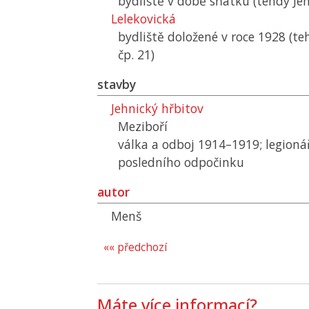
bydliště v době sňatku (tehdy Jeh
Lelekovická
bydliště doložené v roce 1928 (te
čp. 21)
stavby
Jehnický hřbitov
Meziboří
válka a odboj 1914–1919; legioná
posledního odpočinku
autor
Menš
«« předchozí
Máte více informací?