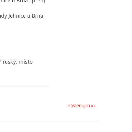
nice u Brna čp. 31)
hdy Jehnice u Brna
ř ruský; místo
následující »»