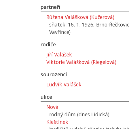
partneři
Růžena Valášková (Kučerová)
sňatek: 16. 1. 1926, Brno-Řečkovic
Vavřince)
rodiče
Jiří Valášek
Viktorie Valášková (Riegelová)
sourozenci
Ludvík Valášek
ulice
Nová
rodný dům (dnes Lidická)
Kleštínek