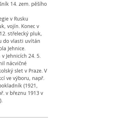
ník 14. zem. pěšího
legie v Rusku
uk, vojín. Konec v
12. střelecký pluk,
u do vlasti uvítán
la Jehnice.
 v Jehnicích 24. 5.
nil nácvičné
olský slet v Praze. V
cí ve výboru, např.
 pokladník (1921,
př. v březnu 1913 v
).