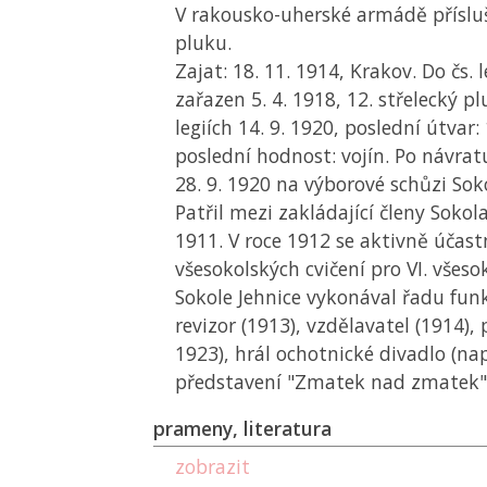
V rakousko-uherské armádě přísluš
pluku.
Zajat: 18. 11. 1914, Krakov. Do čs. 
zařazen 5. 4. 1918, 12. střelecký pl
legiích 14. 9. 1920, poslední útvar: 
poslední hodnost: vojín. Po návrat
28. 9. 1920 na výborové schůzi Soko
Patřil mezi zakládající členy Sokola
1911. V roce 1912 se aktivně účast
všesokolských cvičení pro VI. všesok
Sokole Jehnice vykonával řadu funk
revizor (1913), vzdělavatel (1914),
1923), hrál ochotnické divadlo (na
představení "Zmatek nad zmatek"
prameny, literatura
zobrazit