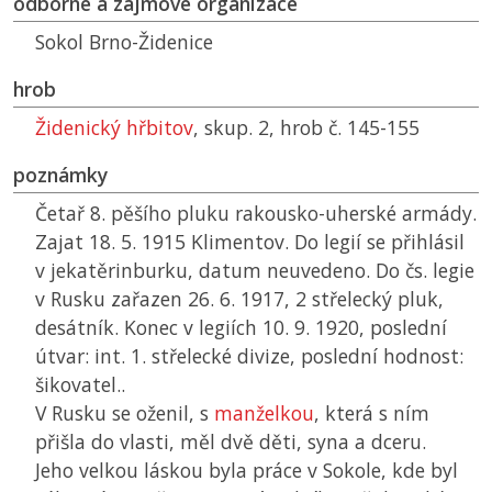
odborné a zájmové organizace
Sokol Brno-Židenice
hrob
Židenický hřbitov
, skup. 2, hrob č. 145-155
poznámky
Četař 8. pěšího pluku rakousko-uherské armády.
Zajat 18. 5. 1915 Klimentov. Do legií se přihlásil
v jekatěrinburku, datum neuvedeno. Do čs. legie
v Rusku zařazen 26. 6. 1917, 2 střelecký pluk,
desátník. Konec v legiích 10. 9. 1920, poslední
útvar: int. 1. střelecké divize, poslední hodnost:
šikovatel..
V Rusku se oženil, s
manželkou
, která s ním
přišla do vlasti, měl dvě děti, syna a dceru.
Jeho velkou láskou byla práce v Sokole, kde byl