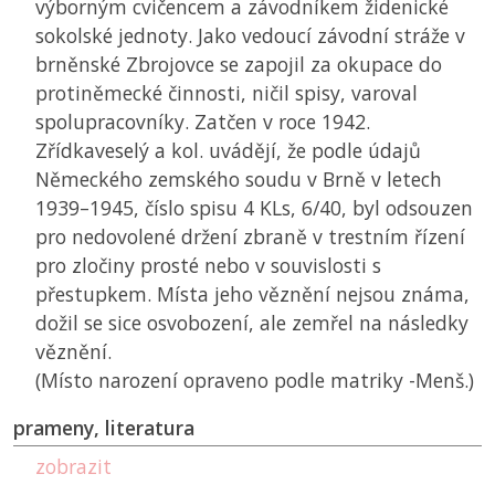
výborným cvičencem a závodníkem židenické
sokolské jednoty. Jako vedoucí závodní stráže v
brněnské Zbrojovce se zapojil za okupace do
protiněmecké činnosti, ničil spisy, varoval
spolupracovníky. Zatčen v roce 1942.
Zřídkaveselý a kol. uvádějí, že podle údajů
Německého zemského soudu v Brně v letech
1939–1945, číslo spisu 4 KLs, 6/40, byl odsouzen
pro nedovolené držení zbraně v trestním řízení
pro zločiny prosté nebo v souvislosti s
přestupkem. Místa jeho věznění nejsou známa,
dožil se sice osvobození, ale zemřel na následky
věznění.
(Místo narození opraveno podle matriky -Menš.)
prameny, literatura
zobrazit