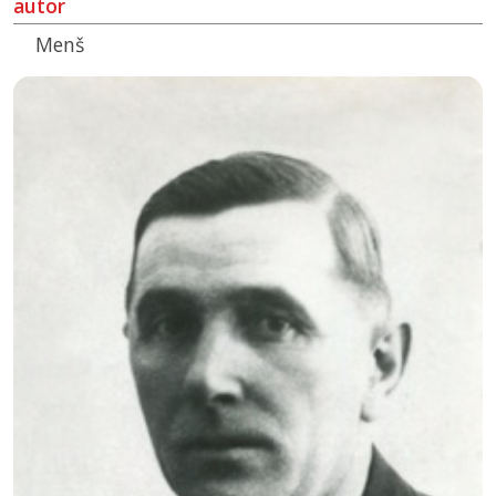
autor
Menš