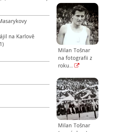
 Masarykovy
jil na Karlově
1)
Milan Tošnar
na fotografii z
roku...
Milan Tošnar