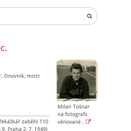
c.
r, činovník; mistr
Milan Tošnar
na fotografii
překážkář zaběhl 110
věnované...
9, Praha 2. 7. 1949)