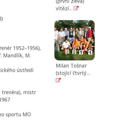
(první zleva)
vítězí...
8)
trenér 1952–1956),
V. Mandlík, M.
Milan Tošnar
ického ústředí
(stojící čtvrtý...
 trenéra), mistr
1967
ího sportu MO