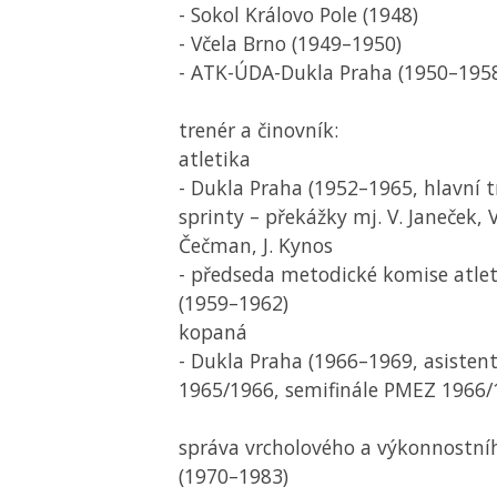
- Sokol Královo Pole (1948)
- Včela Brno (1949–1950)
- ATK-ÚDA-Dukla Praha (1950–195
trenér a činovník:
atletika
- Dukla Praha (1952–1965, hlavní 
sprinty – překážky mj. V. Janeček, 
Čečman, J. Kynos
- předseda metodické komise atlet
(1959–1962)
kopaná
- Dukla Praha (1966–1969, asistent
1965/1966, semifinále
PMEZ
1966/
správa vrcholového a výkonnostn
(1970–1983)