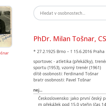
PhDr. Milan Tošnar, CS
* 27.2.1925 Brno – † 15.6.2016 Praha
ošnar
sportovec - atletika (překážky), trené
sportu (1953), vzorný trenér (1961)
dítě osobnosti: Ferdinand Tošnar
bratr osobnosti: Pavel Tošnar
nej...
Československo:
jako první český 
m překážek pod 15,0 vteřin (čas 14,