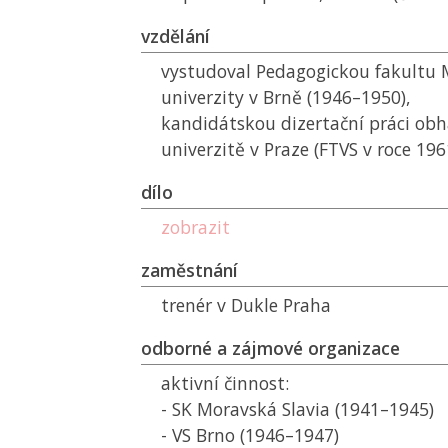
vzdělání
vystudoval Pedagogickou fakultu
univerzity v Brně (1946–1950),
kandidátskou dizertační práci obhá
univerzitě v Praze (
FTVS
v roce 196
dílo
zobrazit
zaměstnání
trenér v Dukle Praha
odborné a zájmové organizace
aktivní činnost:
-
SK
Moravská Slavia (1941–1945)
-
VS
Brno (1946–1947)