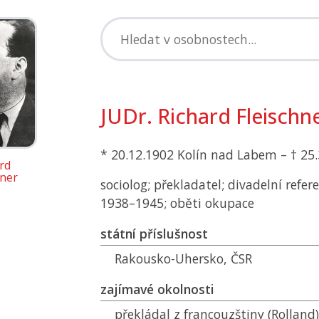
JUDr. Richard Fleischn
* 20.12.1902 Kolín nad Labem – † 25
rd
hner
sociolog; překladatel; divadelní refer
1938–1945; oběti okupace
státní příslušnost
Rakousko-Uhersko,
ČSR
zajímavé okolnosti
překládal z francouzštiny (Rolland)