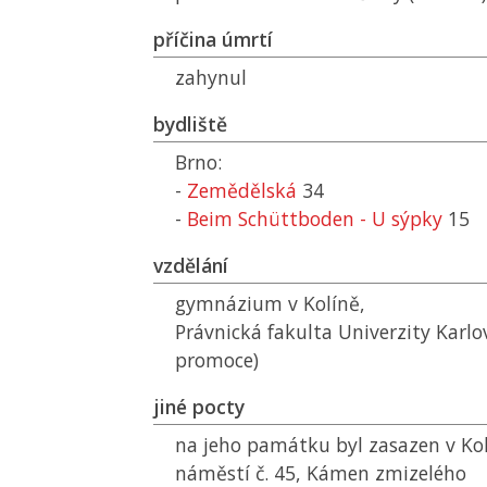
příčina úmrtí
zahynul
bydliště
Brno:
-
Zemědělská
34
-
Beim Schüttboden - U sýpky
15
vzdělání
gymnázium v Kolíně,
Právnická fakulta Univerzity Karlov
promoce)
jiné pocty
na jeho památku byl zasazen v Kol
náměstí č. 45, Kámen zmizelého