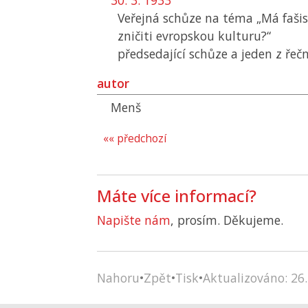
30. 3. 1933
Veřejná schůze na téma „Má fašis
zničiti evropskou kulturu?“
předsedající schůze a jeden z řeč
autor
Menš
«« předchozí
Máte více informací?
Napište nám
, prosím. Děkujeme.
Nahoru
•
Zpět
•
Tisk
•
Aktualizováno: 26.