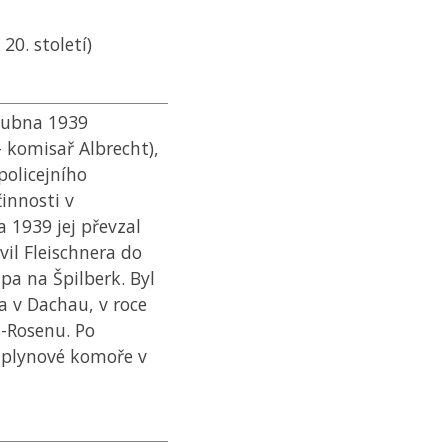
20. století)
 dubna 1939
 komisař Albrecht),
policejního
činnosti v
 1939 jej převzal
il Fleischnera do
pa na Špilberk. Byl
 v Dachau, v roce
-Rosenu. Po
 plynové komoře v