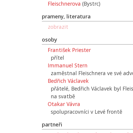
Fleischnerova
(Bystrc)
prameny, literatura
zobrazit
osoby
František Priester
přítel
Immanuel Stern
zaměstnal Fleischnera ve své adv
Bedřich Václavek
přátelé, Bedřich Václavek byl Fle
na svatbě
Otakar Vávra
spolupracovníci v Levé frontě
partneři