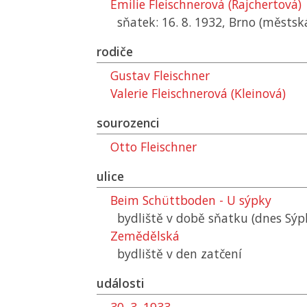
Emilie Fleischnerová (Rajchertová)
sňatek: 16. 8. 1932, Brno (městsk
rodiče
Gustav Fleischner
Valerie Fleischnerová (Kleinová)
sourozenci
Otto Fleischner
ulice
Beim Schüttboden - U sýpky
bydliště v době sňatku (dnes Sýp
Zemědělská
bydliště v den zatčení
události