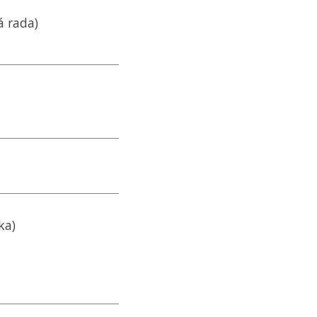
á rada)
ka)