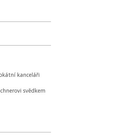
okátní kanceláři
ischnerovi svědkem