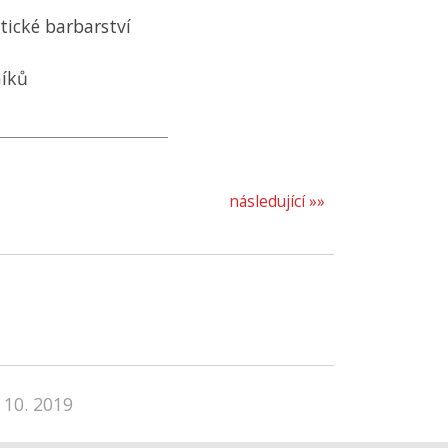
tické barbarství
níků
následující »»
 10. 2019