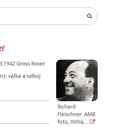
er
.3.1942 Gross Rosen
ent; válka a odboj
Richard
Fleischner. AMB
foto, XVIIIa,...