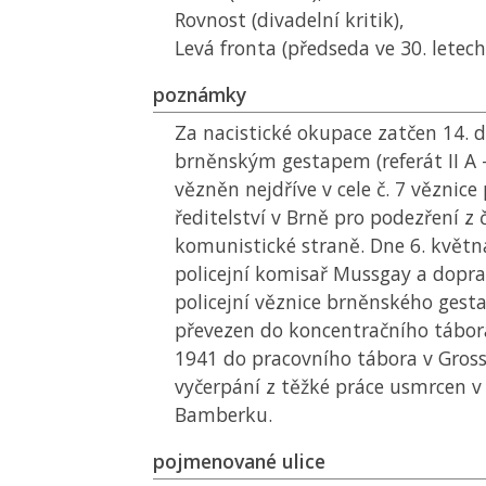
Rovnost (divadelní kritik),
Levá fronta (předseda ve 30. letech 
poznámky
Za nacistické okupace zatčen 14.
brněnským gestapem (referát II A -
vězněn nejdříve v cele č. 7 věznice 
ředitelství v Brně pro podezření z 
komunistické straně. Dne 6. května
policejní komisař Mussgay a doprav
policejní věznice brněnského gesta
převezen do koncentračního tábora
1941 do pracovního tábora v Gross
vyčerpání z těžké práce usmrcen v
Bamberku.
pojmenované ulice