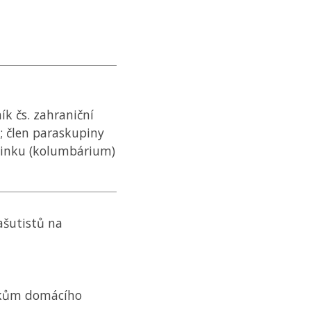
ík čs. zahraniční
i; člen paraskupiny
činku (kolumbárium)
rašutistů na
íkům domácího