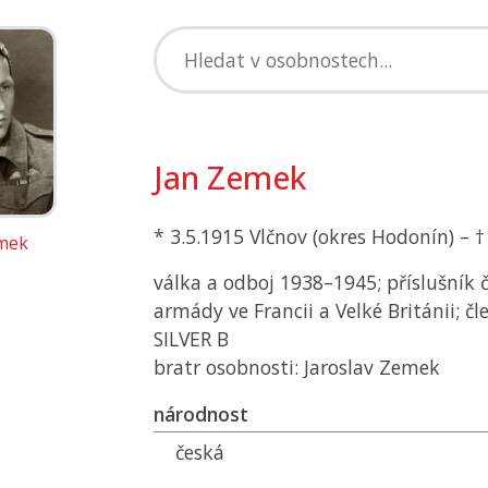
Jan Zemek
* 3.5.1915 Vlčnov (okres Hodonín) – †
mek
válka a odboj 1938–1945; příslušník č
armády ve Francii a Velké Británii; č
SILVER B
bratr osobnosti: Jaroslav Zemek
národnost
česká