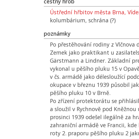
čestný hrob
Ústřední hřbitov města Brna, Víd
kolumbárium, schrána (?)
poznámky
Po přestěhování rodiny z Vlčnova 
Zemek jako praktikant u zasilatel
Gärstmann a Lindner. Základní pr
vykonal u pěšího pluku 15 v Opavě
v čs. armádě jako délesloužící pod
okupace v březnu 1939 působil jako
pěšího pluku 10 v Brně.
Po zřízení protektorátu se přihlási
a sloužil v Rychnově pod Kněžnou 
prosinci 1939 odešel ilegálně za hr
zahraniční armádě ve Francii, kde 
roty 2. praporu pěšího pluku 2 jako