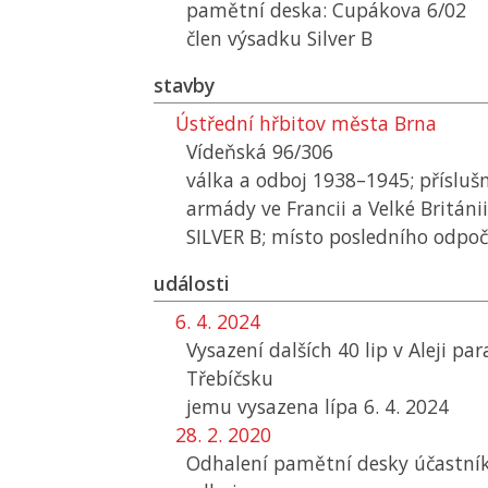
pamětní deska: Cupákova 6/02
člen výsadku Silver B
stavby
Ústřední hřbitov města Brna
Vídeňská 96/306
válka a odboj 1938–1945; příslušn
armády ve Francii a Velké Británi
SILVER B; místo posledního odpo
události
6. 4. 2024
Vysazení dalších 40 lip v Aleji pa
Třebíčsku
jemu vysazena lípa 6. 4. 2024
28. 2. 2020
Odhalení pamětní desky účastn