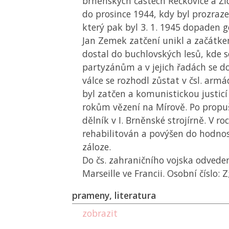
brněnských částech Řečkovice a Žid
do prosince 1944, kdy byl prozraze
který pak byl 3. 1. 1945 dopaden 
Jan Zemek zatčení unikl a začátk
dostal do buchlovských lesů, kde s
partyzánům a v jejich řadách se do
válce se rozhodl zůstat v čsl. armá
byl zatčen a komunistickou justic
rokům vězení na Mírově. Po propuš
dělník v I. Brněnské strojírně. V ro
rehabilitován a povýšen do hodno
záloze.
Do čs. zahraničního vojska odveden
Marseille ve Francii. Osobní číslo: Z
prameny, literatura
zobrazit