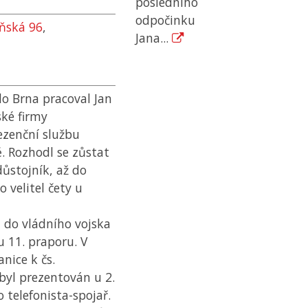
posledního
odpočinku
eňská 96
,
Jana...
do Brna pracoval Jan
ské firmy
ezenční službu
. Rozhodl se zůstat
důstojník, až do
 velitel čety u
l do vládního vojska
u 11. praporu. V
anice k čs.
byl prezentován u 2.
 telefonista-spojař.