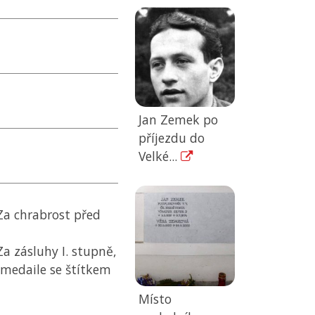
Jan Zemek po
příjezdu do
Velké...
Za chrabrost před
a zásluhy I. stupně,
medaile se štítkem
Místo