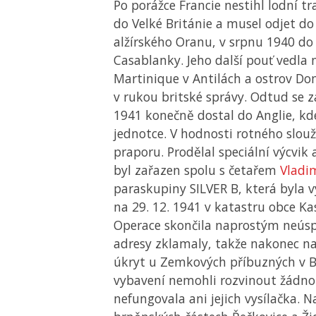
Po porážce Francie nestihl lodní tr
do Velké Británie a musel odjet do 
alžírského Oranu, v srpnu 1940 d
Casablanky. Jeho další pouť vedla 
Martinique v Antilách a ostrov Dom
v rukou britské správy. Odtud se
1941 konečně dostal do Anglie, kde 
jednotce. V hodnosti rotného slouži
praporu. Prodělal speciální výcvik
byl zařazen spolu s četařem
Vladi
paraskupiny SILVER B, která byla v
na 29. 12. 1941 v katastru obce Kas
Operace skončila naprostým neús
adresy zklamaly, takže nakonec na
úkryt u Zemkových příbuzných v B
vybavení nemohli rozvinout žádno
nefungovala ani jejich vysílačka. 