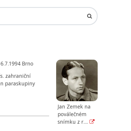
 6.7.1994 Brno
s. zahraniční
len paraskupiny
Jan Zemek na
poválečném
snímku z r....