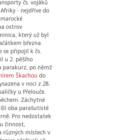
ansporty čs. vojáků
Afriky - nejdříve do
o marocké
na ostrov
inica, který už byl
 začátkem března
se připojil k čs.
l u 2. pěšího
 a parakurz, po němž
mírem Škachou
do
ysazena v noci z 28.
aličky u Přelouče.
pěchem. Záchytné
šli oba parašutisté
rně. Pro nedostatek
u činnost,
Na různých místech v