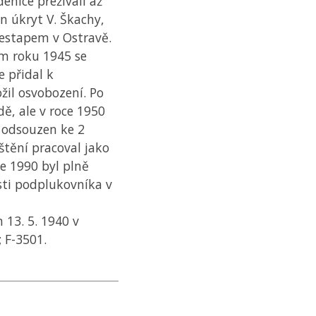
enice přežívali až
n úkryt V. Škachy,
gestapem v Ostravě.
em roku 1945 se
e přidal k
žil osvobození. Po
dě, ale v roce 1950
í odsouzen ke 2
tění pracoval jako
ce 1990 byl plně
sti podplukovníka v
 13. 5. 1940 v
; F-3501.