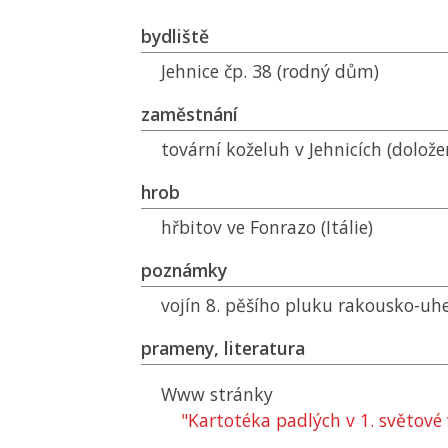
bydliště
Jehnice čp. 38 (rodný dům)
zaměstnání
tovární koželuh v Jehnicích (dolože
hrob
hřbitov ve Fonrazo (Itálie)
poznámky
vojín 8. pěšího pluku rakousko-u
prameny, literatura
Www stránky
"Kartotéka padlých v 1. světové 