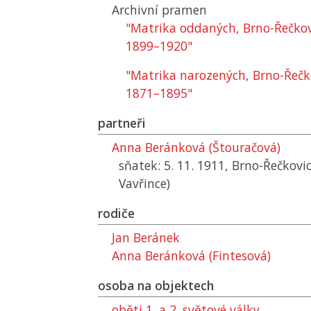
Archivní pramen
"Matrika oddaných, Brno-Řečkovi
1899–1920"
"Matrika narozených, Brno-Řečko
1871–1895"
partneři
Anna Beránková (Štouračová)
sňatek: 5. 11. 1911, Brno-Řečkovic
Vavřince)
rodiče
Jan Beránek
Anna Beránková (Fintesová)
osoba na objektech
oběti 1. a 2. světové války