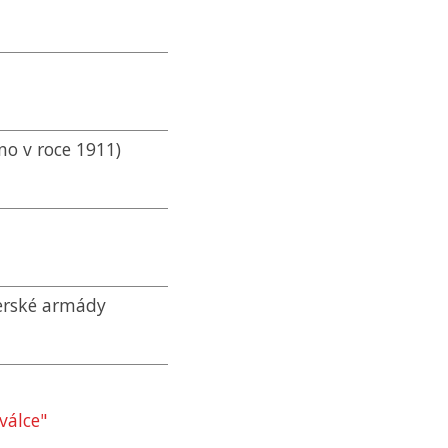
no v roce 1911)
herské armády
válce"