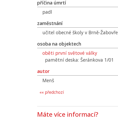
příčina úmrtí
padl
zaměstnání
učitel obecné školy v Brně-Žabovř
osoba na objektech
oběti první světové války
pamětní deska: Šeránkova 1/01
autor
Menš
«« předchozí
Máte více informací?