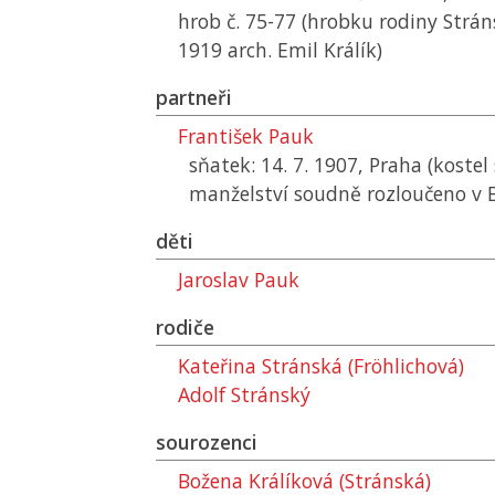
hrob č. 75-77 (hrobku rodiny Stráns
1919 arch. Emil Králík)
partneři
František Pauk
sňatek: 14. 7. 1907, Praha (kostel s
manželství soudně rozloučeno v B
děti
Jaroslav Pauk
rodiče
Kateřina Stránská (Fröhlichová)
Adolf Stránský
sourozenci
Božena Králíková (Stránská)