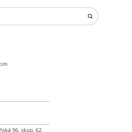
ětim
ňská 96, skup. 62,