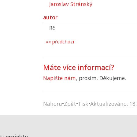
Jaroslav Stránský
autor
Rč
«« předchozí
Máte více informací?
Napište nám
, prosím. Děkujeme.
Nahoru
•
Zpět
•
Tisk
•
Aktualizováno: 18.
ti projektu