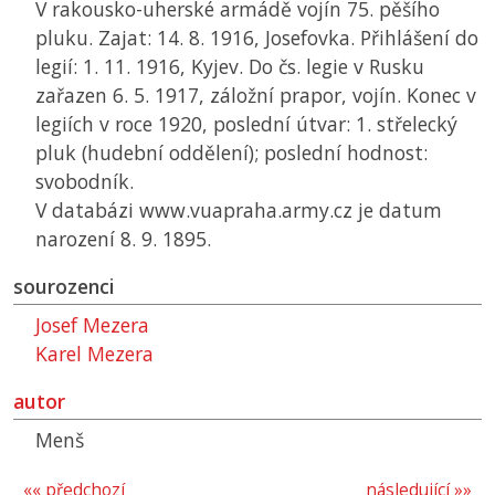
V rakousko-uherské armádě vojín 75. pěšího
pluku. Zajat: 14. 8. 1916, Josefovka. Přihlášení do
legií: 1. 11. 1916, Kyjev. Do čs. legie v Rusku
zařazen 6. 5. 1917, záložní prapor, vojín. Konec v
legiích v roce 1920, poslední útvar: 1. střelecký
pluk (hudební oddělení); poslední hodnost:
svobodník.
V databázi www.vuapraha.army.cz je datum
narození 8. 9. 1895.
sourozenci
Josef Mezera
Karel Mezera
autor
Menš
«« předchozí
následující »»