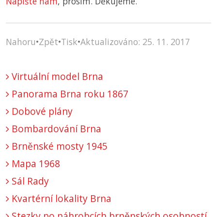
Napište nám
, prosím. Děkujeme.
Nahoru
•
Zpět
•
Tisk
•
Aktualizováno: 25. 11. 2017
Virtuální model Brna
Panorama Brna roku 1867
Dobové plány
Bombardování Brna
Brněnské mosty 1945
Mapa 1968
Sál Rady
Kvartérní lokality Brna
Stezky po náhrobcích brněnských osobností