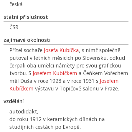
česká
státní příslušnost
ČSR
zajímavé okolnosti
Přítel sochaře
Josefa Kubíčka
, s nímž společně
putoval v letních měsících po Slovensku, odkud
čerpali oba umělci náměty pro svou grafickou
tvorbu. S
Josefem Kubíčkem
a Čeňkem Vořechem
měl Duša v roce 1923 a v roce 1931 s
Josefem
Kubíčkem
výstavu v Topičově salonu v Praze.
vzdělání
autodidakt,
do roku 1912 v keramických dílnách na
studijních cestách po Evropě,