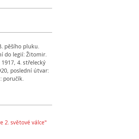
. pěšího pluku.
í do legií: Žitomir.
 1917, 4. střelecký
1920, poslední útvar:
: poručík.
 2. světové válce"