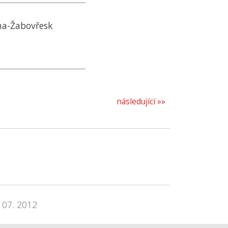
rna-Žabovřesk
následující »»
 07. 2012