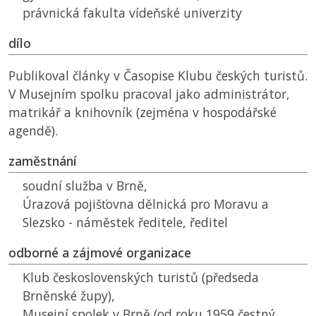
právnická fakulta vídeňské univerzity
dílo
Publikoval články v Časopise Klubu českých turistů.
V Musejním spolku pracoval jako administrátor,
matrikář a knihovník (zejména v hospodářské
agendě).
zaměstnání
soudní služba v Brně,
Úrazová pojišťovna dělnická pro Moravu a
Slezsko - náměstek ředitele, ředitel
odborné a zájmové organizace
Klub československých turistů (předseda
Brněnské župy),
Musejní spolek v Brně (od roku 1959 čestný