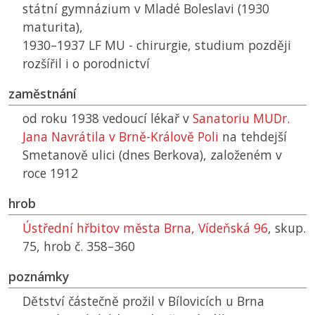
státní gymnázium v Mladé Boleslavi (1930
maturita),
1930–1937
LF MU
- chirurgie, studium později
rozšířil i o porodnictví
zaměstnání
od roku 1938 vedoucí lékař v
Sanatoriu MUDr.
Jana Navrátila v Brně-Králově Poli
na tehdejší
Smetanově ulici (dnes Berkova), založeném v
roce 1912
hrob
Ústřední hřbitov města Brna, Vídeňská 96
, skup.
75, hrob č. 358–360
poznámky
Dětství částečně prožil v Bílovicích u Brna