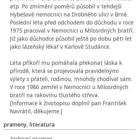
atp. Po zmírnění poměrů působil v tehdejší
Hybešově nemocnici na Drobného ulici v Brně.
Poslední léta před odchodem do důchodu v roce
1975 pracoval v Nemocnici u Milosrdných bratří.
Již jako důchodce působil ještě po dobu pěti let
jako lázeňský lékař v Karlově Studánce.
Léta příkoří mu pomáhala překonat láska k
přírodě, která se projevovala pravidelnými
výlety s přáteli, rodinou, mnohdy chodíval sám.
V roce 1986 zemřel v Nemocnici u Milosrdných
bratří na rakovinu tlustého střeva.
[Informace k životopisu doplnil pan František
Navrátil, děkujeme.]
prameny, literatura
Archivní pramen