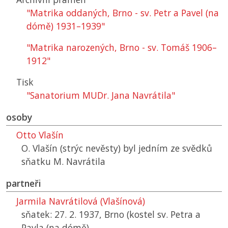
"Matrika oddaných, Brno - sv. Petr a Pavel (na
dómě) 1931–1939"
"Matrika narozených, Brno - sv. Tomáš 1906–
1912"
Tisk
"Sanatorium MUDr. Jana Navrátila"
osoby
Otto Vlašín
O. Vlašín (strýc nevěsty) byl jedním ze svědků
sňatku M. Navrátila
partneři
Jarmila Navrátilová (Vlašínová)
sňatek: 27. 2. 1937, Brno (kostel sv. Petra a
Pavla (na dómě)