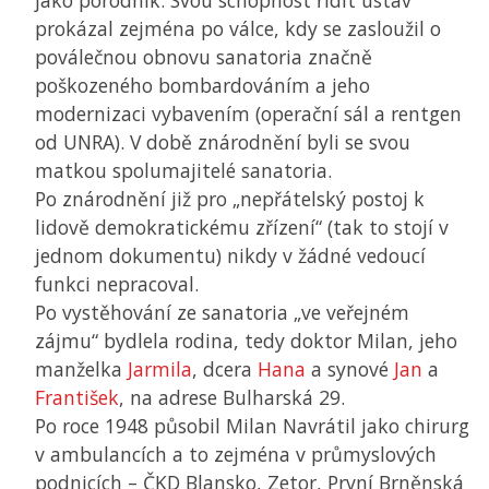
jako porodník. Svou schopnost řídit ústav
prokázal zejména po válce, kdy se zasloužil o
poválečnou obnovu sanatoria značně
poškozeného bombardováním a jeho
modernizaci vybavením (operační sál a rentgen
od UNRA). V době znárodnění byli se svou
matkou spolumajitelé sanatoria.
Po znárodnění již pro „nepřátelský postoj k
lidově demokratickému zřízení“ (tak to stojí v
jednom dokumentu) nikdy v žádné vedoucí
funkci nepracoval.
Po vystěhování ze sanatoria „ve veřejném
zájmu“ bydlela rodina, tedy doktor Milan, jeho
manželka
Jarmila
, dcera
Hana
a synové
Jan
a
František
, na adrese Bulharská 29.
Po roce 1948 působil Milan Navrátil jako chirurg
v ambulancích a to zejména v průmyslových
podnicích – ČKD Blansko, Zetor, První Brněnská