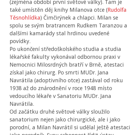
(zejména období první světové války). Tam je
také umístěn děj knihy Milanova otce (
Rudolfa
Těsnohlídka
) Čimčirýnek a chlapci. Milan se
spolu se svým bratrancem Rudkem Taranzou a
dalšími kamarády stal hrdinou uvedené
povídky.
Po ukončení středoškolského studia a studia
lékařské fakulty vykonával odbornou praxi v
Nemocnici Milosrdných bratří v Brně, atestaci
získal jako chirurg. Po smrti MUDr. Jana
Navrátila (adoptivního otce) zastával od roku
1938 až do znárodnění v roce 1948 místo
vedoucího lékaře v Sanatoriu MUDr. Jana
Navrátila.
Od začátku druhé světové války sloužilo
sanatorium nejen jako chirurgické, ale i jako
porodní, a Milan Navrátil si udělal ještě atestaci