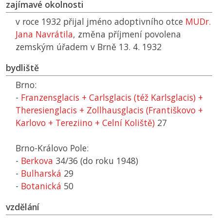
zajímavé okolnosti
v roce 1932 přijal jméno adoptivního otce
MUDr.
Jana Navrátila
, změna příjmení povolena
zemským úřadem v Brně 13. 4. 1932
bydliště
Brno:
-
Franzensglacis + Carlsglacis (též Karlsglacis) +
Theresienglacis + Zollhausglacis (Františkovo +
Karlovo + Tereziino + Celní Koliště)
27
Brno-Královo Pole:
-
Berkova
34/36 (do roku 1948)
-
Bulharská
29
-
Botanická
50
vzdělání