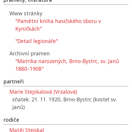
Www stránky
"Pamětní kniha hasičského sboru v
Kyničkách"
"Detail legionáře"
Archivní pramen
"Matrika narozených, Brno-Bystrc, sv. Janů
1880–1908"
partneři
Marie Stejskalová (Vrzalová)
sňatek: 21. 11. 1920, Brno-Bystrc (kostel sv.
Janů)
rodiče
Matěj Stejskal