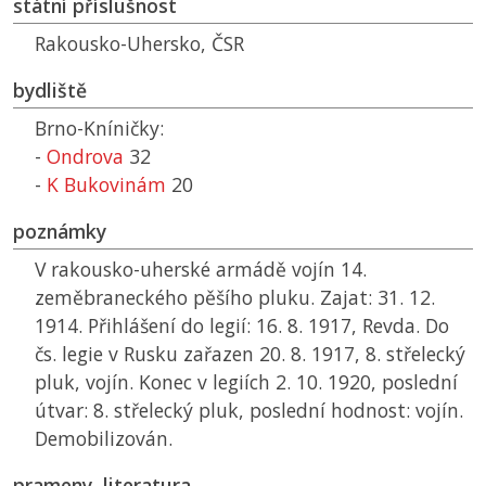
státní příslušnost
Rakousko-Uhersko,
ČSR
bydliště
Brno-Kníničky:
-
Ondrova
32
-
K Bukovinám
20
poznámky
V rakousko-uherské armádě vojín 14.
zeměbraneckého pěšího pluku. Zajat: 31. 12.
1914. Přihlášení do legií: 16. 8. 1917, Revda. Do
čs. legie v Rusku zařazen 20. 8. 1917, 8. střelecký
pluk, vojín. Konec v legiích 2. 10. 1920, poslední
útvar: 8. střelecký pluk, poslední hodnost: vojín.
Demobilizován.
prameny, literatura