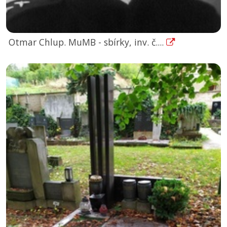
Otmar Chlup. MuMB - sbírky, inv. č....