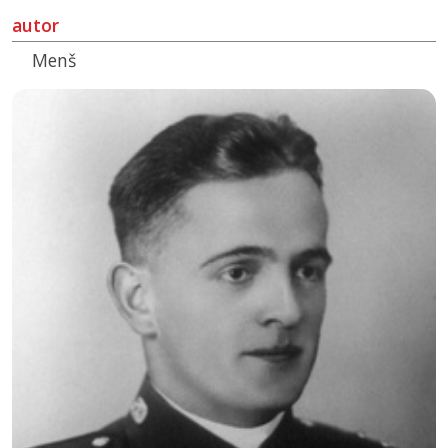
autor
Menš