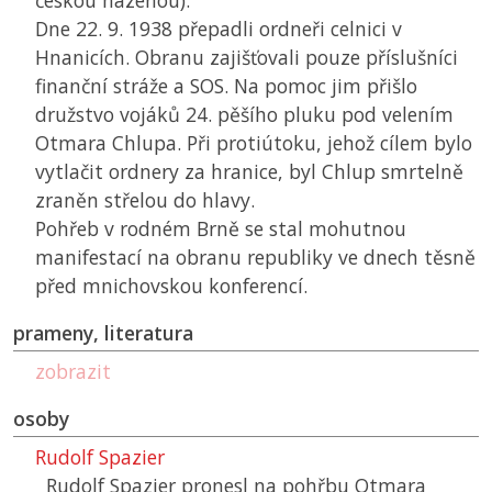
českou házenou).
Dne 22. 9. 1938 přepadli ordneři celnici v
Hnanicích. Obranu zajišťovali pouze příslušníci
finanční stráže a
SOS
. Na pomoc jim přišlo
družstvo vojáků 24. pěšího pluku pod velením
Otmara Chlupa. Při protiútoku, jehož cílem bylo
vytlačit ordnery za hranice, byl Chlup smrtelně
zraněn střelou do hlavy.
Pohřeb v rodném Brně se stal mohutnou
manifestací na obranu republiky ve dnech těsně
před mnichovskou konferencí.
prameny, literatura
zobrazit
osoby
Rudolf Spazier
Rudolf Spazier pronesl na pohřbu Otmara