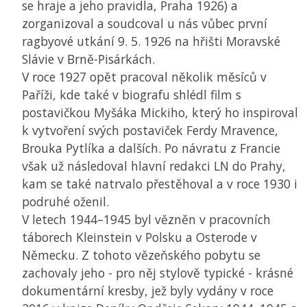
se hraje a jeho pravidla, Praha 1926) a
zorganizoval a soudcoval u nás vůbec první
ragbyové utkání 9. 5. 1926 na hřišti Moravské
Slávie v Brně-Pisárkách.
V roce 1927 opět pracoval několik měsíců v
Paříži, kde také v biografu shlédl film s
postavičkou Myšáka Mickiho, který ho inspiroval
k vytvoření svých postaviček Ferdy Mravence,
Brouka Pytlíka a dalších. Po návratu z Francie
však už následoval hlavní redakci LN do Prahy,
kam se také natrvalo přestěhoval a v roce 1930 i
podruhé oženil.
V letech 1944–1945 byl vězněn v pracovních
táborech Kleinstein v Polsku a Osterode v
Německu. Z tohoto vězeňského pobytu se
zachovaly jeho - pro něj stylově typické - krásné
dokumentární kresby, jež byly vydány v roce