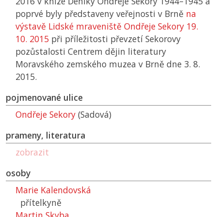
2016 v knize Deníky Ondřeje Sekory 1944–1945 a
poprvé byly představeny veřejnosti v Brně
na
výstavě Lidské mraveniště Ondřeje Sekory 19.
10. 2015
při příležitosti převzetí Sekorovy
pozůstalosti Centrem dějin literatury
Moravského zemského muzea v Brně dne 3. 8.
2015.
pojmenované ulice
Ondřeje Sekory
(Sadová)
prameny, literatura
zobrazit
osoby
Marie Kalendovská
přítelkyně
Martin Skyba