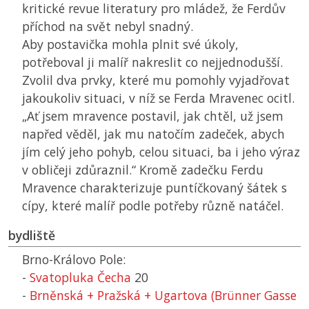
kritické revue literatury pro mládež, že Ferdův
příchod na svět nebyl snadný.
Aby postavička mohla plnit své úkoly,
potřeboval ji malíř nakreslit co nejjednodušší.
Zvolil dva prvky, které mu pomohly vyjadřovat
jakoukoliv situaci, v níž se Ferda Mravenec ocitl.
„Ať jsem mravence postavil, jak chtěl, už jsem
napřed věděl, jak mu natočím zadeček, abych
jím celý jeho pohyb, celou situaci, ba i jeho výraz
v obličeji zdůraznil.“ Kromě zadečku Ferdu
Mravence charakterizuje puntíčkovaný šátek s
cípy, které malíř podle potřeby různě natáčel.
bydliště
Brno-Královo Pole:
-
Svatopluka Čecha
20
-
Brněnská + Pražská + Ugartova (Brünner Gasse