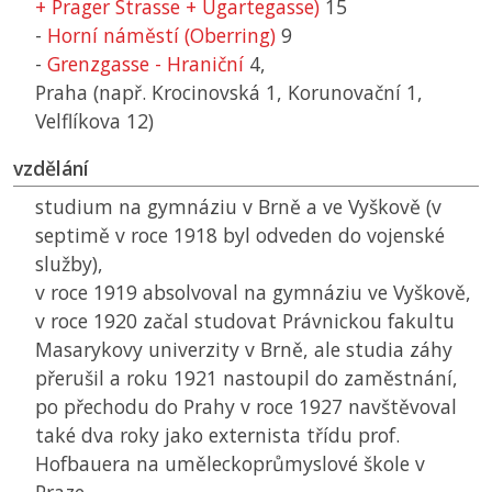
+ Prager Strasse + Ugartegasse)
15
-
Horní náměstí (Oberring)
9
-
Grenzgasse - Hraniční
4,
Praha (např. Krocinovská 1, Korunovační 1,
Velflíkova 12)
vzdělání
studium na gymnáziu v Brně a ve Vyškově (v
septimě v roce 1918 byl odveden do vojenské
služby),
v roce 1919 absolvoval na gymnáziu ve Vyškově,
v roce 1920 začal studovat Právnickou fakultu
Masarykovy univerzity v Brně, ale studia záhy
přerušil a roku 1921 nastoupil do zaměstnání,
po přechodu do Prahy v roce 1927 navštěvoval
také dva roky jako externista třídu prof.
Hofbauera na uměleckoprůmyslové škole v