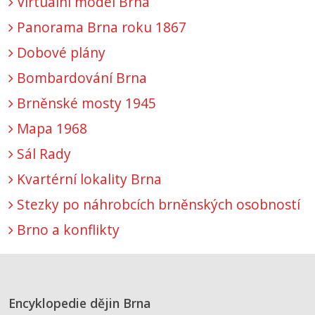
Virtuální model Brna
Panorama Brna roku 1867
Dobové plány
Bombardování Brna
Brněnské mosty 1945
Mapa 1968
Sál Rady
Kvartérní lokality Brna
Stezky po náhrobcích brněnských osobností
Brno a konflikty
Encyklopedie dějin Brna