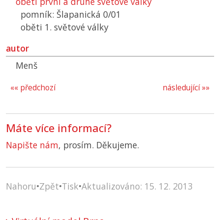
oběti první a druhé světové války
pomník: Šlapanická 0/01
oběti 1. světové války
autor
Menš
«« předchozí
následující »»
Máte více informací?
Napište nám
, prosím. Děkujeme.
Nahoru
•
Zpět
•
Tisk
•
Aktualizováno: 15. 12. 2013