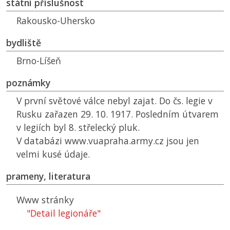
státní příslušnost
Rakousko-Uhersko
bydliště
Brno-Líšeň
poznámky
V první světové válce nebyl zajat. Do čs. legie v
Rusku zařazen 29. 10. 1917. Posledním útvarem
v legiích byl 8. střelecký pluk.
V databázi www.vuapraha.army.cz jsou jen
velmi kusé údaje.
prameny, literatura
Www stránky
"Detail legionáře"