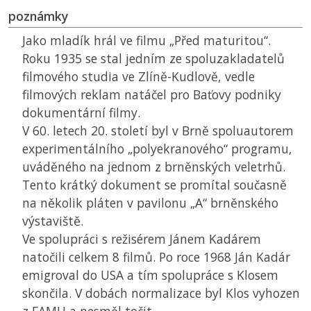
poznámky
Jako mladík hrál ve filmu „Před maturitou“.
Roku 1935 se stal jedním ze spoluzakladatelů
filmového studia ve Zlíně-Kudlově, vedle
filmových reklam natáčel pro Baťovy podniky
dokumentární filmy.
V 60. letech 20. století byl v Brně spoluautorem
experimentálního „polyekranového“ programu,
uváděného na jednom z brněnských veletrhů.
Tento krátký dokument se promítal současně
na několik pláten v pavilonu „A“ brněnského
výstaviště.
Ve spolupráci s režisérem Jánem Kadárem
natočili celkem 8 filmů. Po roce 1968 Ján Kadár
emigroval do USA a tím spolupráce s Klosem
skončila. V dobách normalizace byl Klos vyhozen