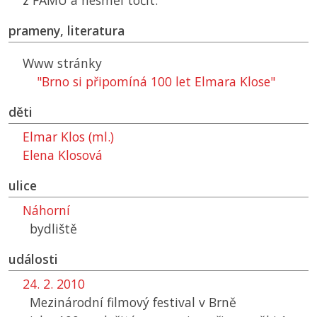
z
FAMU
a nesměl točit.
prameny, literatura
Www stránky
"Brno si připomíná 100 let Elmara Klose"
děti
Elmar Klos (ml.)
Elena Klosová
ulice
Náhorní
bydliště
události
24. 2. 2010
Mezinárodní filmový festival v Brně