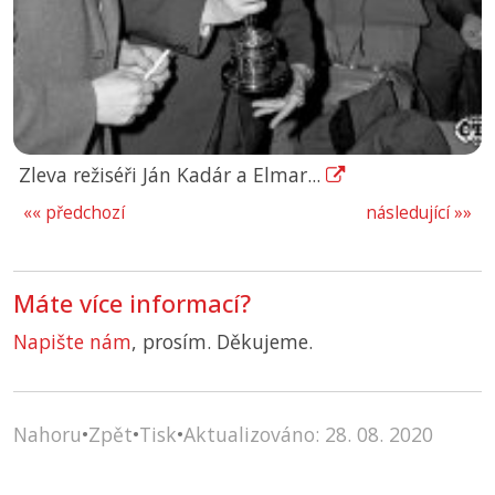
Zleva režiséři Ján Kadár a Elmar...
«« předchozí
následující »»
Máte více informací?
Napište nám
, prosím. Děkujeme.
Nahoru
•
Zpět
•
Tisk
•
Aktualizováno: 28. 08. 2020