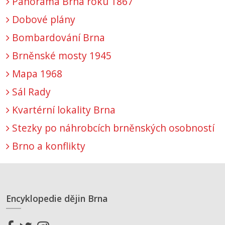
Panorama Brna roku 1867
Dobové plány
Bombardování Brna
Brněnské mosty 1945
Mapa 1968
Sál Rady
Kvartérní lokality Brna
Stezky po náhrobcích brněnských osobností
Brno a konflikty
Encyklopedie dějin Brna