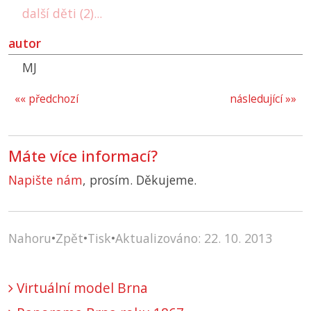
další děti (2)...
autor
MJ
«« předchozí
následující »»
Máte více informací?
Napište nám
, prosím. Děkujeme.
Nahoru
•
Zpět
•
Tisk
•
Aktualizováno: 22. 10. 2013
Virtuální model Brna