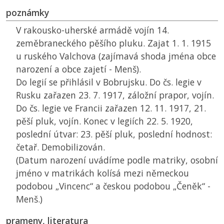
poznámky
V rakousko-uherské armádě vojín 14.
zeměbraneckého pěšího pluku. Zajat 1. 1. 1915
u ruského Valchova (zajímavá shoda jména obce
narození a obce zajetí - Menš).
Do legií se přihlásil v Bobrujsku. Do čs. legie v
Rusku zařazen 23. 7. 1917, záložní prapor, vojín.
Do čs. legie ve Francii zařazen 12. 11. 1917, 21.
pěší pluk, vojín. Konec v legiích 22. 5. 1920,
poslední útvar: 23. pěší pluk, poslední hodnost:
četař. Demobilizován.
(Datum narození uvádíme podle matriky, osobní
jméno v matrikách kolísá mezi německou
podobou „Vincenc“ a českou podobou „Čeněk“ -
Menš.)
prameny, literatura