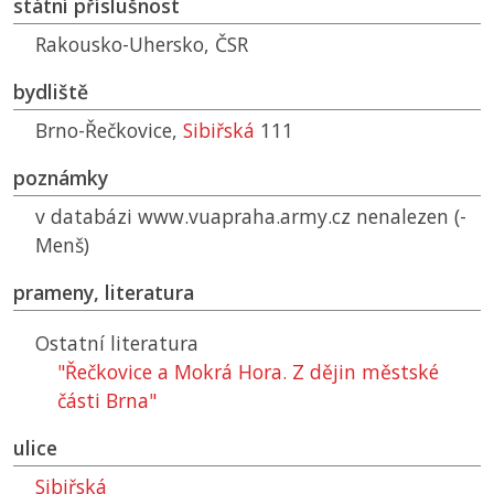
státní příslušnost
Rakousko-Uhersko,
ČSR
bydliště
Brno-Řečkovice,
Sibiřská
111
poznámky
v databázi www.vuapraha.army.cz nenalezen (-
Menš)
prameny, literatura
Ostatní literatura
"Řečkovice a Mokrá Hora. Z dějin městské
části Brna"
ulice
Sibiřská