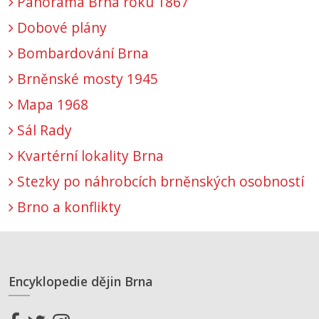
Panorama Brna roku 1867
Dobové plány
Bombardování Brna
Brněnské mosty 1945
Mapa 1968
Sál Rady
Kvartérní lokality Brna
Stezky po náhrobcích brněnských osobností
Brno a konflikty
Encyklopedie dějin Brna