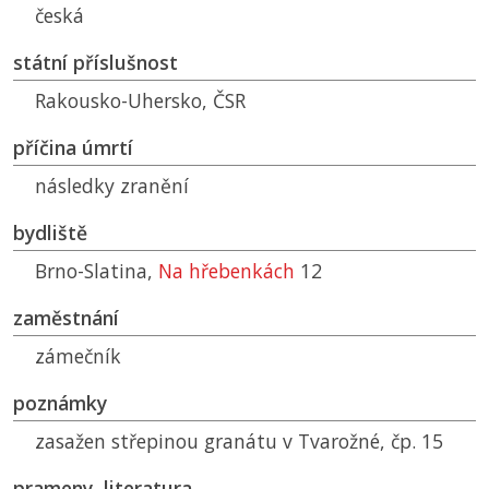
česká
státní příslušnost
Rakousko-Uhersko,
ČSR
příčina úmrtí
následky zranění
bydliště
Brno-Slatina,
Na hřebenkách
12
zaměstnání
zámečník
poznámky
zasažen střepinou granátu v Tvarožné, čp. 15
prameny, literatura