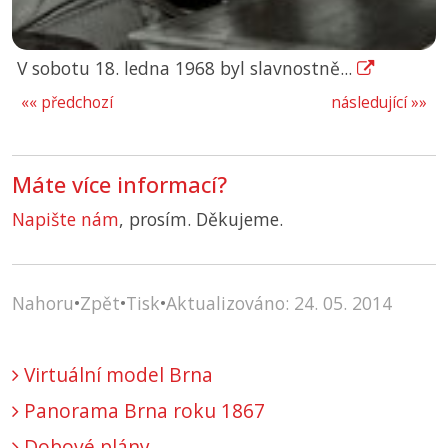
V sobotu 18. ledna 1968 byl slavnostně...
«« předchozí
následující »»
Máte více informací?
Napište nám
, prosím. Děkujeme.
Nahoru
•
Zpět
•
Tisk
•
Aktualizováno: 24. 05. 2014
Virtuální model Brna
Panorama Brna roku 1867
Dobové plány