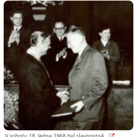
V sobotu 18. ledna 1968 byl slavnostně...