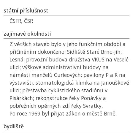
státní příslušnost
ČSFR
,
ČSR
zajímavé okolnosti
Z větších staveb bylo v jeho funkčním období a
přičiněním dokončeno: Sídliště Staré Brno-jih;
Lesná; provozní budova družstva VKUS na Veselé
ulici; výškové administrativní budovy na
náměstí manželů Curieových; pavilony P a R na
výstavišti; stomatologická klinika na Janouškově
ulici; přestavba cyklistického stadiónu v
Pisárkách; rekonstrukce řeky Ponávky a
pobřežních opěrných zdí řeky Svratky.
Po roce 1969 byl přijat zákon o městě Brně.
bydliště