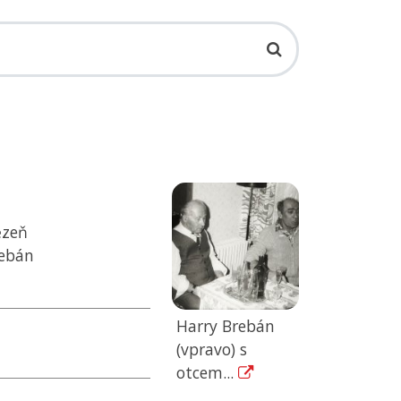
ězeň
rebán
Harry Brebán
(vpravo) s
otcem...