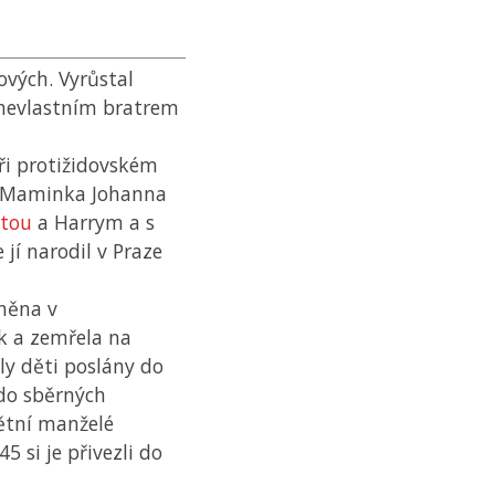
rových. Vyrůstal
nevlastním bratrem
ři protižidovském
 Maminka Johanna
itou
a Harrym a s
jí narodil v Praze
něna v
k a zemřela na
ly děti poslány do
 do sběrných
dětní manželé
45 si je přivezli do