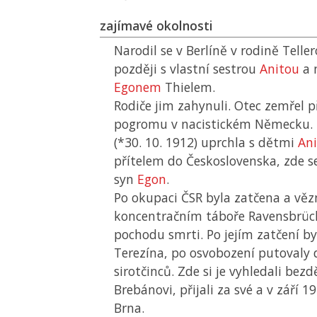
zajímavé okolnosti
Narodil se v Berlíně v rodině Telle
později s vlastní sestrou
Anitou
a 
Egonem
Thielem.
Rodiče jim zahynuli. Otec zemřel p
pogromu v nacistickém Německu.
(*30. 10. 1912) uprchla s dětmi
An
přítelem do Československa, zde se 
syn
Egon
.
Po okupaci
ČSR
byla zatčena a věz
koncentračním táboře Ravensbrüc
pochodu smrti. Po jejím zatčení by
Terezína, po osvobození putovaly
sirotčinců. Zde si je vyhledali bez
Brebánovi, přijali za své a v září 19
Brna.