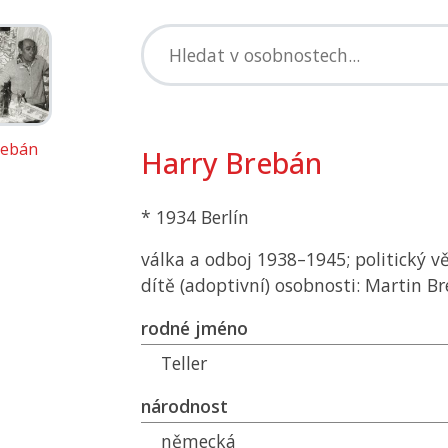
rebán
Harry Brebán
* 1934 Berlín
válka a odboj 1938–1945; politický v
dítě (adoptivní) osobnosti: Martin B
rodné jméno
Teller
národnost
německá