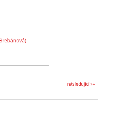
 Brebánová)
následující »»