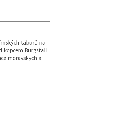
 římských táborů na
od kopcem Burgstall
ace moravských a