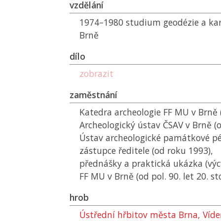
vzdělání
1974–1980 studium geodézie a kar
Brně
dílo
zobrazit
zaměstnání
Katedra archeologie
FF MU
v Brně 
Archeologický ústav
ČSAV
v Brně (o
Ústav archeologické památkové pé
zástupce ředitele (od roku 1993),
přednášky a praktická ukázka (výc
FF MU
v Brně (od pol. 90. let 20. sto
hrob
Ústřední hřbitov města Brna, Víd