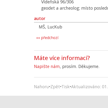
Vídeňská 96/306
geodet a archeolog; místo posle
autor
MŠ, LucKub
«« předchozí
Máte více informací?
Napište nám
, prosím. Děkujeme.
Nahoru
•
Zpět
•
Tisk
•
Aktualizováno: 01.