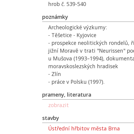
hrob č. 539-540
poznámky
Archeologické výzkumy:
- Těšetice - Kyjovice
- prospekce neolitických rondelů,
jižní Moravě v trati "Neurissen" p
u Mušova (1993–1994), dokument
moravskoslezských hradisek
- Zlín
- práce v Polsku (1997).
prameny, literatura
zobrazit
stavby
Ústřední hřbitov města Brna