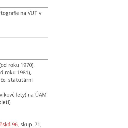
tografie na
VUT
v
(od roku 1970),
d roku 1981),
če, statutární
vikové lety) na
ÚAM
letí)
eňská 96
, skup. 71,