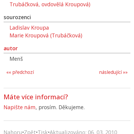
Trubáčková, ovdovělá Kroupová)
sourozenci
Ladislav Kroupa
Marie Kroupová (Trubáčková)
autor
Menš
«« předchozí
následující »»
Máte více informací?
Napište nám
, prosím. Děkujeme.
Nahoru
•
Zpět
•
Tisk
•
Aktualizováno: 06. 03. 2010