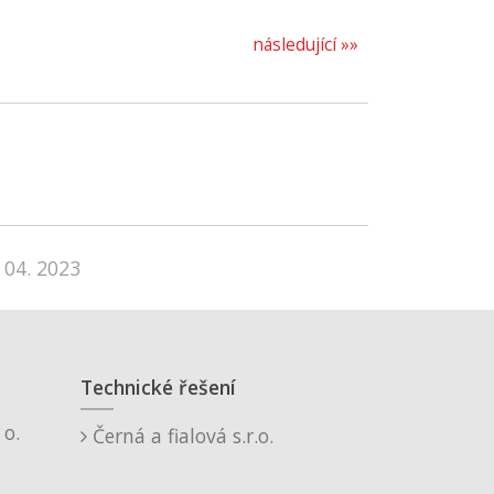
následující »»
 04. 2023
Technické řešení
o.
Černá a fialová s.r.o.