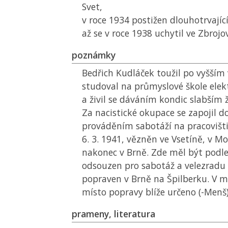
Svet,
v roce 1934 postižen dlouhotrvají
až se v roce 1938 uchytil ve Zbrojo
poznámky
Bedřich Kudláček toužil po vyšším 
studoval na průmyslové škole elek
a živil se dáváním kondic slabším
Za nacistické okupace se zapojil d
prováděním sabotáží na pracovišt
6. 3. 1941, vězněn ve Vsetíně, v M
nakonec v Brně. Zde měl být podle 
odsouzen pro sabotáž a velezradu 
popraven v Brně na Špilberku. V m
místo popravy blíže určeno (-Menš)
prameny, literatura