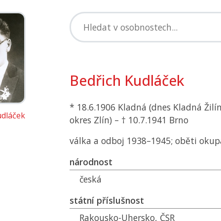
Bedřich Kudláček
* 18.6.1906 Kladná (dnes Kladná Žilí
udláček
okres Zlín) – † 10.7.1941 Brno
válka a odboj 1938–1945; oběti okup
národnost
česká
státní příslušnost
Rakousko-Uhersko,
ČSR