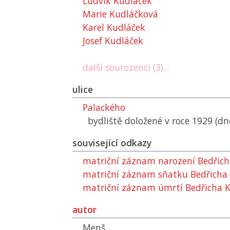
Ludvík Kudláček
Marie Kudláčková
Karel Kudláček
Josef Kudláček
další sourozenci (3)...
ulice
Palackého
bydliště doložené v roce 1929 (dn
související odkazy
matriční záznam narození Bedřic
matriční záznam sňatku Bedřicha
matriční záznam úmrtí Bedřicha 
autor
Menš