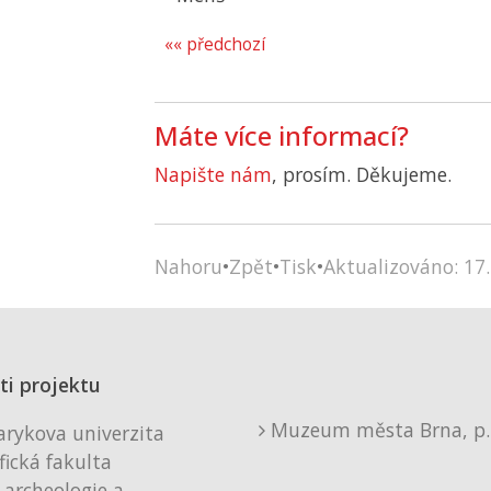
«« předchozí
Máte více informací?
Napište nám
, prosím. Děkujeme.
Nahoru
•
Zpět
•
Tisk
•
Aktualizováno: 17.
ti projektu
Muzeum města Brna, p. 
rykova univerzita
fická fakulta
 archeologie a