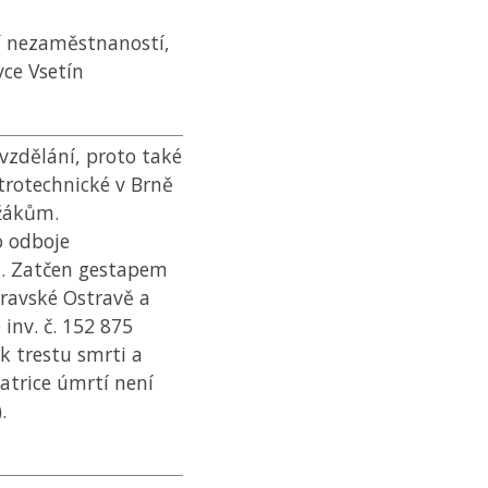
cí nezaměstnaností,
vce Vsetín
vzdělání, proto také
trotechnické v Brně
 žákům.
o odboje
i. Zatčen gestapem
oravské Ostravě a
inv. č. 152 875
k trestu smrti a
atrice úmrtí není
.