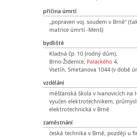
příčina úmrtí
„popraven voj. soudem v Brně“ (ta
matrice úmrtí -Menš)
bydliště
Kladná čp. 10 (rodný dům),
Brno-Židenice,
Palackého
4,
Vsetín, Smetanova 1044 (v době ú
vzdělání
měšťanská škola v Ivanovicích na 
vyučen elektrotechnikem, průmysl
elektrotechnická v Brně
zaměstnání
česká technika v Brně, později u 