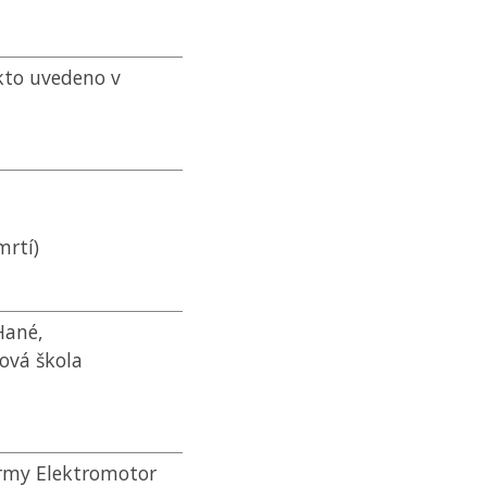
kto uvedeno v
mrtí)
Hané,
ová škola
firmy Elektromotor