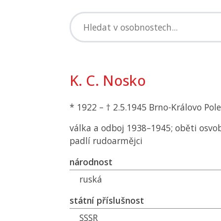
K. C. Nosko
* 1922 – † 2.5.1945 Brno-Královo Pole
válka a odboj 1938–1945; oběti osvo
padlí rudoarmějci
národnost
ruská
státní příslušnost
SSSR