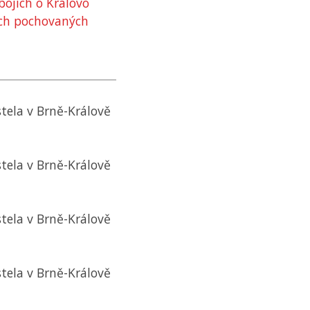
ojích o Královo
ech pochovaných
tela v Brně-Králově
tela v Brně-Králově
tela v Brně-Králově
tela v Brně-Králově