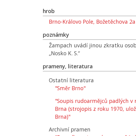
hrob
Brno-Královo Pole, Božetěchova 2a
poznámky
Žampach uvádí jinou zkratku osob
„Nosko K. S.“
prameny, literatura
Ostatní literatura
"Směr Brno"
"Soupis rudoarmějců padlých v 
Brna (strojopis z roku 1970, ul
Brna)"
Archivní pramen