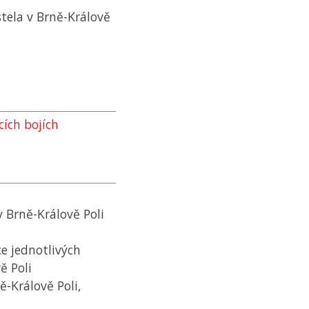
tela v Brně-Králově
ích bojích
Brně-Králově Poli
e jednotlivých
ě Poli
-Králově Poli,