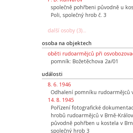
společně pohřbeni původně u kos
Poli, společný hrob č. 3
další osoby (3)...
osoba na objektech
oběti rudoarmějců při osvobozovac
pomník: Božetěchova 2a/01
události
8. 6. 1946
Odhalení pomníku rudoarmějců v 
14. 8. 1945
Pořízení fotografické dokumentac
hrobů rudoarmějců v Brně-Králov
původně pohřben u kostela v Brně
společný hrob 3