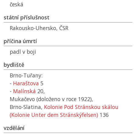
česká
státní příslušnost
Rakousko-Uhersko,
ČSR
příčina úmrtí
padl v boji
bydliště
Brno-Tuřany:
-
Haraštova
5
-
Malínská
20,
Mukačevo (doloženo v roce 1922),
Brno-Slatina,
Kolonie Pod Stránskou skálou
(Kolonie Unter dem Stránskýfelsen)
136
vzdělání