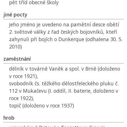
pět tříd obecné školy
jiné pocty
jeho jméno je uvedeno na pamětní desce obětí
2. světové války z řad českých bojovníků, kteří
zahynuli při bojích o Dunkerque (odhalena 30. 5.
2010)
zaměstnání
dělník v továrně Vaněk a spol. v Brně (doloženo
v roce 1921),
svobodník čs. těžkého dělostřeleckého pluku č.
112 v Mukačevu (I. oddíl, II. baterie, doloženo v
roce 1922),
topič (doloženo v roce 1937)
hrob